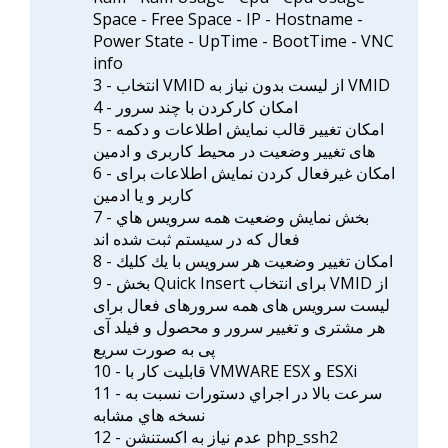
Space - Free Space - IP - Hostname -
Power State - UpTime - BootTime - VNC
info
3 - انتخاب VMID از لیست بدون نياز به VMID
4 - امکان کارکردن با چند سرور
5 - امکان تغییر قالب نمایش اطلاعات و دکمه
های تغییر وضعیت در محیط کاربری و ادمین
6 - امکان غیرفعال کردن نمایش اطلاعات برای
کاربر و یا ادمین
7 - بخش نمایش وضعیت همه سرویس هاي
فعال که در سیستم ثبت شده اند
8 - امکان تغییر وضعیت هر سرویس با يك كليك
9 - بخش Quick Insert برای انتخاب VMID از
لیست سرویس های همه سرورهای فعال برای
هر مشتری و تغییر سرور و محصول و فیلد آی
پی به صورت سریع
10 - قابلیت کار با VMWARE ESX و ESXi
11 - سرعت بالا در اجراي دستورات نسبت به
نسخه هاي مشابه
12 - عدم نیاز به اکستنشن php_ssh2