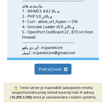
--------------------------------------------
نیازمندی های
1 - WHMCS 4.4.2 به بالا
2 - PHP 5.0 و بالاتر
3 - Curl - allow_url_fopen -> ON
4 - Ioncube Loader v5.0 و بالاتر
5 - OpenPort OutBoard 22 , 873 on Host
Firewall
-------------------------------------
آي دي ياهو : ircpanelcom
ايميل : ircpanelcom@gmail.com
Pokračovat
Tento server je maximálně zabezpečen mnoha
bezpečnostními prvky včetně kontroly Vaši IP adresy
(
10.255.3.250
) která je zaznamenána v našem systému.