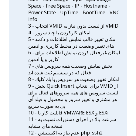
Space - Free Space - IP - Hostname -
Power State - UpTime - BootTime - VNC
info
3 - انتخاب VMID از لیست بدون نياز به VMID
4 - امکان کارکردن با چند سرور
5 - امکان تغییر قالب نمایش اطلاعات و دکمه
های تغییر وضعیت در محیط کاربری و ادمین
6 - امکان غیرفعال کردن نمایش اطلاعات برای
کاربر و یا ادمین
7 - بخش نمایش وضعیت همه سرویس هاي
فعال که در سیستم ثبت شده اند
8 - امکان تغییر وضعیت هر سرویس با يك كليك
9 - بخش Quick Insert برای انتخاب VMID از
لیست سرویس های همه سرورهای فعال برای
هر مشتری و تغییر سرور و محصول و فیلد آی
پی به صورت سریع
10 - قابلیت کار با VMWARE ESX و ESXi
11 - سرعت بالا در اجراي دستورات نسبت به
نسخه هاي مشابه
12 - عدم نیاز به اکستنشن php_ssh2