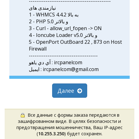
--------------------------------------------
نیازمندی های
1 - WHMCS 4.4.2 به بالا
2 - PHP 5.0 و بالاتر
3 - Curl - allow_url_fopen -> ON
4 - Ioncube Loader v5.0 و بالاتر
5 - OpenPort OutBoard 22 , 873 on Host
Firewall
-------------------------------------
آي دي ياهو : ircpanelcom
ايميل : ircpanelcom@gmail.com
Далее
Все данные с формы заказа передаются в
зашифрованном виде. В целях безопасности и
предотвращения мошенничества, Ваш IP-адрес
(
10.255.3.250
) будет сохранен.