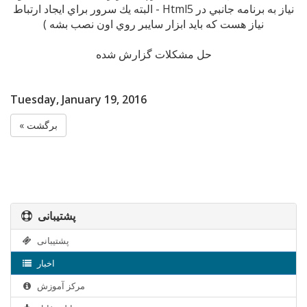
نياز به برنامه جانبي در Html5 - البته يك سرور براي ايجاد ارتباط
نياز هست كه بايد ابزار سايبر روي اون نصب بشه )
حل مشكلات گزارش شده
Tuesday, January 19, 2016
« برگشت
پشتیبانی
پشتیبانی
اخبار
مرکز آموزش