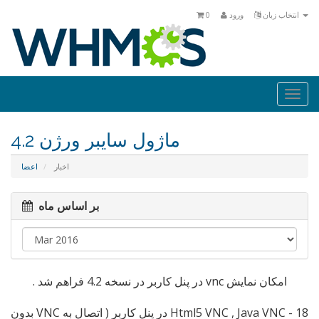
انتخاب زبان
ورود
0
Togg
navi
ماژول سايبر ورژن 4.2
اخبار
اعضا
بر اساس ماه
امكان نمايش vnc در پنل كاربر در نسخه 4.2 فراهم شد .
18 - Html5 VNC , Java VNC در پنل كاربر ( اتصال به VNC بدون