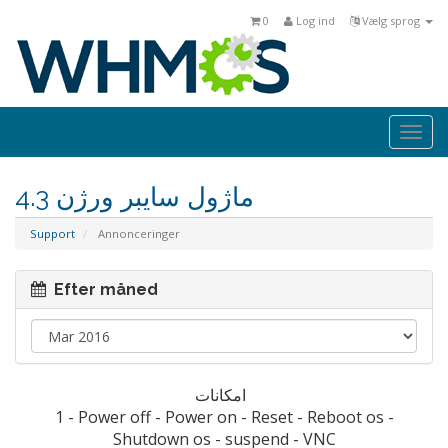
0
Log ind
Vælg sprog
Togg
navi
ماژول سايبر ورژن 4.3
Support
Annonceringer
Efter måned
امکانات
1 - Power off - Power on - Reset - Reboot os -
Shutdown os - suspend - VNC