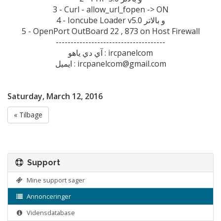
3 - Curl - allow_url_fopen -> ON
4 - Ioncube Loader v5.0 و بالاتر
5 - OpenPort OutBoard 22 , 873 on Host Firewall
-------------------------------------
آي دي ياهو : ircpanelcom
ايميل : ircpanelcom@gmail.com
Saturday, March 12, 2016
« Tilbage
Support
Mine support sager
Annonceringer
Vidensdatabase