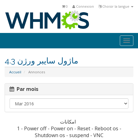
0
Connexion
Choisir la langue
Togg
navi
ماژول سايبر ورژن 4.3
Accueil
Annonces
Par mois
امکانات
1 - Power off - Power on - Reset - Reboot os -
Shutdown os - suspend - VNC