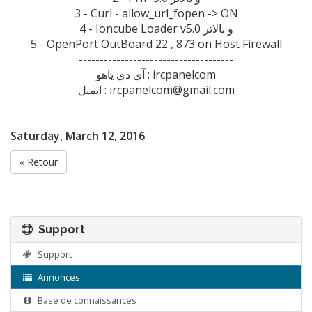
3 - Curl - allow_url_fopen -> ON
4 - Ioncube Loader v5.0 و بالاتر
5 - OpenPort OutBoard 22 , 873 on Host Firewall
-------------------------------------
آي دي ياهو : ircpanelcom
ايميل : ircpanelcom@gmail.com
Saturday, March 12, 2016
« Retour
Support
Support
Annonces
Base de connaissances