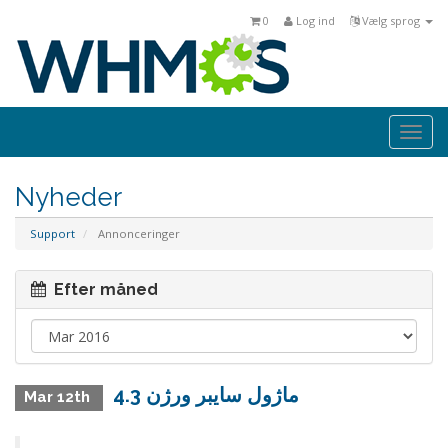
0
Log ind
Vælg sprog
Togg
navi
Nyheder
Support
Annonceringer
Efter måned
ماژول سايبر ورژن 4.3
Mar 12th