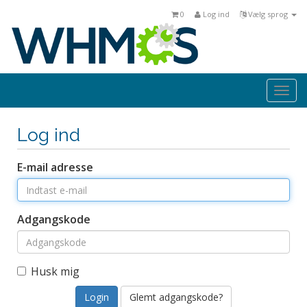
0
Log ind
Vælg sprog
Togg
navi
Log ind
E-mail adresse
Adgangskode
Husk mig
Glemt adgangskode?