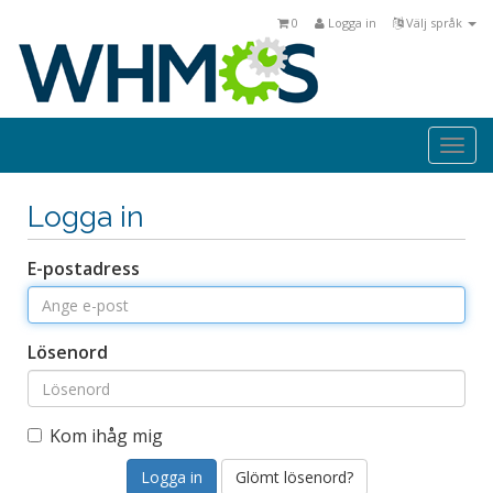
0
Logga in
Välj språk
Togg
navi
Logga in
E-postadress
Lösenord
Kom ihåg mig
Glömt lösenord?