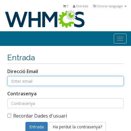
0
Entrada
Choose language
Togg
navi
Entrada
Direcció Email
Contrasenya
Recordar Dades d'usuari
Ha perdut la contrasenya?