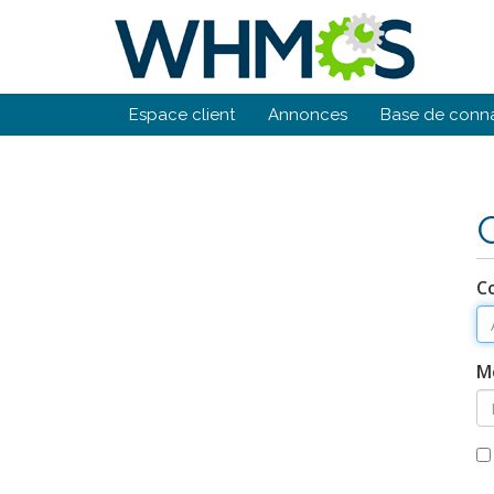
Espace client
Annonces
Base de conn
Co
M