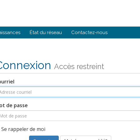
aissances
État du réseau
Contactez-nous
Connexion
Accès restreint
urriel
ot de passe
Se rappeler de moi