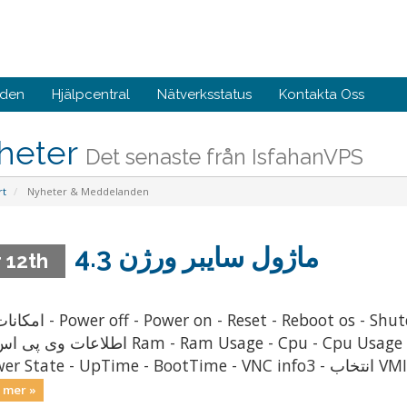
nden
Hjälpcentral
Nätverksstatus
Kontakta Oss
heter
Det senaste från IsfahanVPS
rt
Nyheter & Meddelanden
ماژول سايبر ورژن 4.3
 12th
اطلا Ram - Ram Usage - Cpu - Cpu Usage - Space - Free Space - IP - Hostname -
 mer »