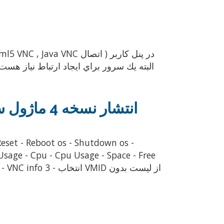
انتشار نسخه 4 ماژول سايبر با قابليت ايجاد وي ان سي
ا VMID از لیست بدون