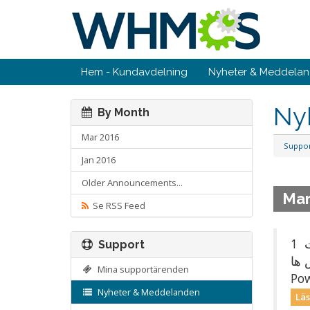
Hem - Kundavdelning
Nyheter & Meddela
Ny
By Month
Mar 2016
Suppo
Jan 2016
Older Announcements...
Mar
Se RSS Feed
امکانات 1 - Power off - Power on - Reset - Reboot os - Shutdown os - suspend - VNC2 - نمایش
Support
عات وی پی اس ها
Mina supportärenden
Nyheter & Meddelanden
Läs