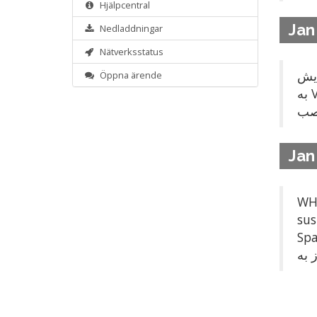
Hjälpcentral
Jan
Nedladdningar
Nätverksstatus
امكان نمايش vnc فراهم شد . 18
Öppna ärende
به VNC بدون نياز به برنامه جانبي در Html5 - البته يك سرور براي ايجاد ارتباط نياز هست كه بايد ابزار سايبر
Jan
WHMCS ESX/ESXI  1
suspend - VNC 2 -
Spac