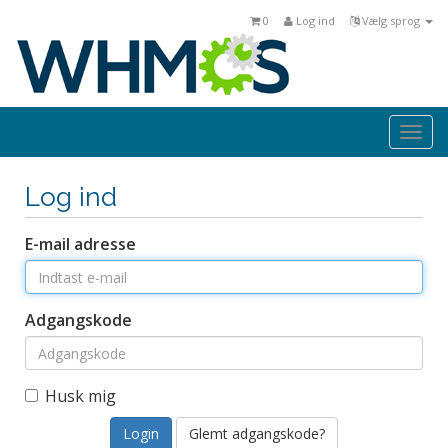
0
Log ind
Vælg sprog
Togg
navi
Log ind
E-mail adresse
Adgangskode
Husk mig
Glemt adgangskode?