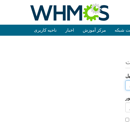
ت شبکه
مرکز آموزش
اخبار
ناحیه کاربری
ت
یل
ور