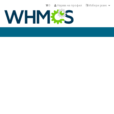
0
Најава на профил
Избери јазик